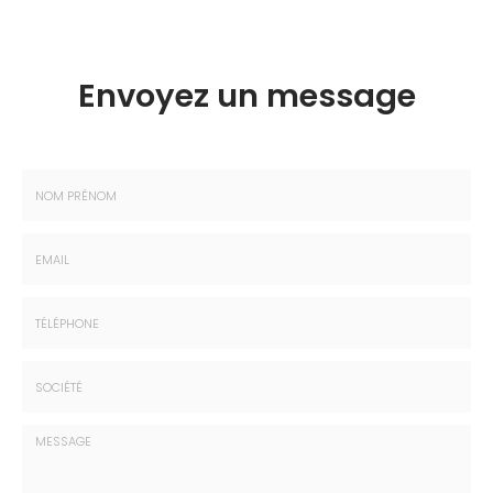
Envoyez un message
Nom
-
Prénom
Email
:
:
*
*
Tél.
:
*
Société
: