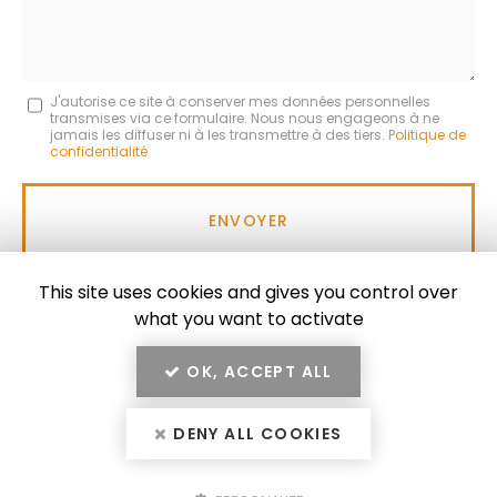
Message
J'autorise ce site à conserver mes données personnelles
transmises via ce formulaire. Nous nous engageons à ne
:
jamais les diffuser ni à les transmettre à des tiers.
Politique de
confidentialité
*
Acceptation
RGPD
ENVOYER
*
This site uses cookies and gives you control over
what you want to activate
OK, ACCEPT ALL
En savoir +
MISTRAL CONSTRUCTION, entreprise de béton armé,
maçonnerie et rénovation énergétique du bâtiment
DENY ALL COOKIES
Mistral Construction
à Aix‑en‑Provence
Mentions légales
-
Plan du site
-
Liens utiles
-
Secteur