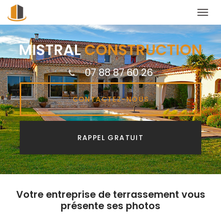
Togg
navi
Aller
au
contenu
principal
07 88 87 60 26
CONTACTEZ-
NOUS
RAPPEL GRATUIT
Votre entreprise de terrassement vous
présente ses photos