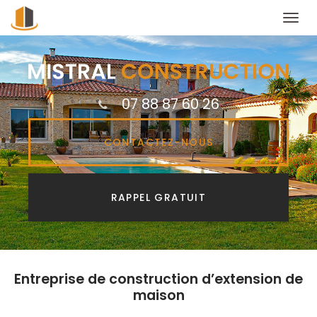
Togg
navi
Aller
au
contenu
principal
07 88 87 60 26
CONTACTEZ-
NOUS
RAPPEL GRATUIT
Entreprise de construction d’extension de
maison