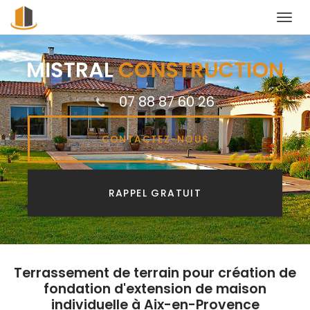
Togg
navi
Aller
au
contenu
principal
07 88 87 60 26
CONTACTEZ-
NOUS
RAPPEL GRATUIT
Terrassement de terrain pour création de
fondation d'extension de maison
individuelle à Aix-en-Provence