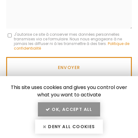
Message
J'autorise ce site à conserver mes données personnelles
transmises via ce formulaire. Nous nous engageons à ne
:
jamais les diffuser ni à les transmettre à des tiers.
Politique de
confidentialité
*
Acceptation
RGPD
ENVOYER
*
This site uses cookies and gives you control over
what you want to activate
OK, ACCEPT ALL
En savoir +
MISTRAL CONSTRUCTION, entreprise de béton armé,
maçonnerie et rénovation énergétique du bâtiment
DENY ALL COOKIES
Mistral Construction
à Aix‑en‑Provence
Mentions légales
-
Plan du site
-
Liens utiles
-
Secteur