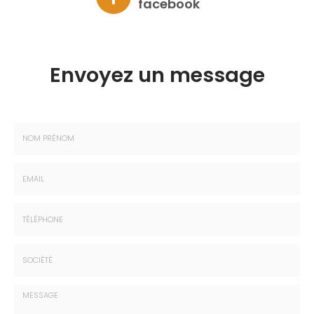
facebook
Envoyez un message
Nom
-
Prénom
Email
:
:
*
*
Tél.
:
*
Société
: